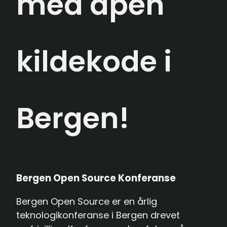
med åpen
Send inn foredrag
English
kildekode i
Bergen!
Bergen Open Source Konferanse
Bergen Open Source er en årlig
teknologikonferanse i Bergen drevet