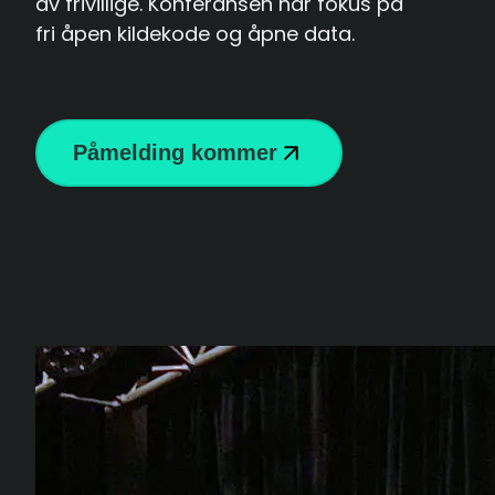
av frivillige. Konferansen har fokus på
fri åpen kildekode og åpne data.
Påmelding kommer