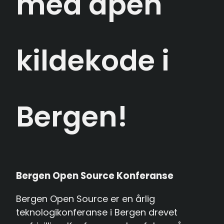
med åpen
Send inn foredrag
English
kildekode i
Bergen!
Bergen Open Source Konferanse
Bergen Open Source er en årlig
teknologikonferanse i Bergen drevet