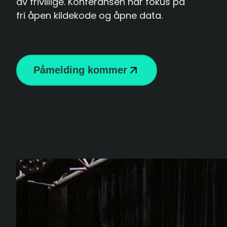
av frivillige. Konferansen har fokus på
fri åpen kildekode og åpne data.
Påmelding kommer