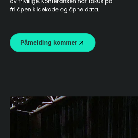
av frivillige. Konferansen har fokus på
fri åpen kildekode og åpne data.
Påmelding kommer