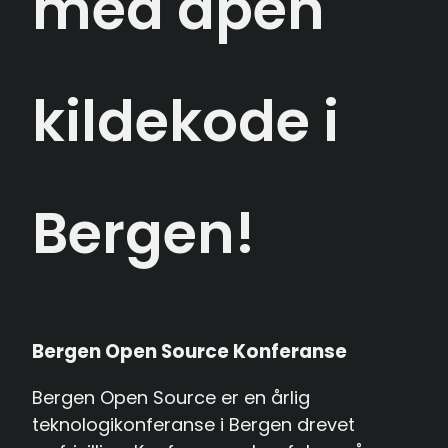
med åpen
Send inn foredrag
English
kildekode i
Bergen!
Bergen Open Source Konferanse
Bergen Open Source er en årlig
teknologikonferanse i Bergen drevet